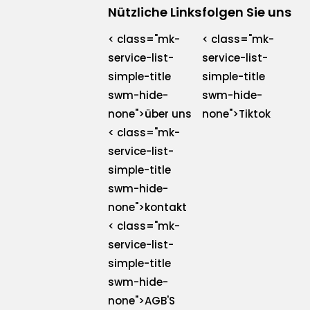
Nützliche Links
folgen Sie uns
< class="mk-
< class="mk-
service-list-
service-list-
simple-title
simple-title
swm-hide-
swm-hide-
none">über uns
none">Tiktok
< class="mk-
service-list-
simple-title
swm-hide-
none">kontakt
< class="mk-
service-list-
simple-title
swm-hide-
none">AGB'S